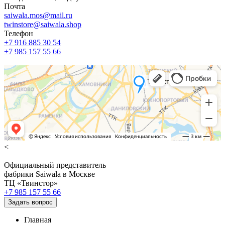
Почта
saiwala.mos@mail.ru
twinstore@saiwala.shop
Телефон
+7 916 885 30 54
+7 985 157 55 66
<
Официальный представитель
фабрики Saiwala в Москве
ТЦ «Твинстор»
+7 985 157 55 66
Задать вопрос
Главная