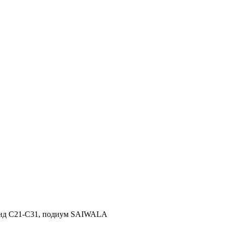
стенд С21-С31, подиум SAIWALA