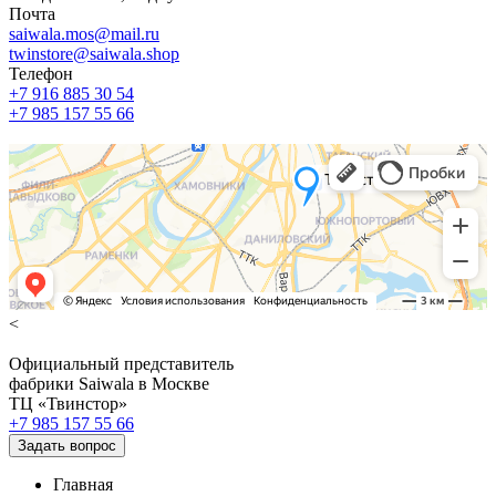
Почта
saiwala.mos@mail.ru
twinstore@saiwala.shop
Телефон
+7 916 885 30 54
+7 985 157 55 66
<
Официальный представитель
фабрики Saiwala в Москве
ТЦ «Твинстор»
+7 985 157 55 66
Задать вопрос
Главная