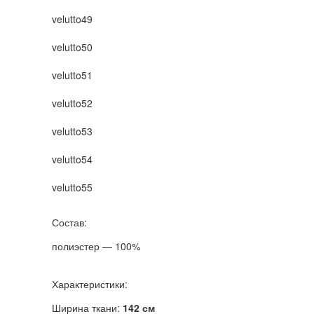
velutto49
velutto50
velutto51
velutto52
velutto53
velutto54
velutto55
Состав:
полиэстер — 100%
Характеристики:
Ширина ткани:
142 см